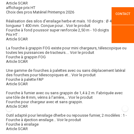
Article SCAR
affichage prix HT
Choix des pros Matériel Printemps 2026
CONTACT
Réalisation des silos d'ensilage herbe et maïs. 10 doigts : Ø 42 mm et
longueur 1 400 mm. Conçue pour...
Voir le produit
Fourche à fond poussoir super renforcée 2,50 m - 10 doigts
Prix HT :
Article SCAR
La fourche à grappin FOG existe pour mini chargeurs, télescopique ou
toutes les puissances de tracteurs....
Voir le produit
Fourche à grappin FOG
Article SCAR
Une gamme de fourches à palettes avec ou sans déplacement latéral
des fourches pour télescopiques et...
Voir le produit
Fourche à palette FAP
Article SCAR
Fourche à fumier avec ou sans grappin de 1,4 à 2 m. Fabriquée avec
une tôle de 8 mm, vérins à l'arrière,...
Voir le produit
Fourche pour chargeur avec et sans grappin.
Article SCAR
Outil adapté pour lensilage dherbe ou repousse fumier, 2 modèles : 1 -
Fourche à éjection ensilage...
Voir le produit
Fourche à ensilage
Article SCAR