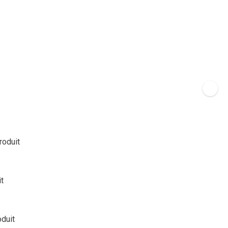
roduit
it
oduit