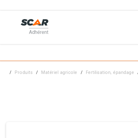
Adhérent
PRODUI
MATÉRI
Produits
Matériel agricole
Fertilisation, épandage
PIÈCES