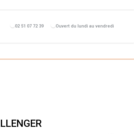
ENTREPRISE
ACTUALITÉS
RECRUTEMENT
MARQUES
02 51 07 72 39
Ouvert du lundi au vendredi
HALLENGER