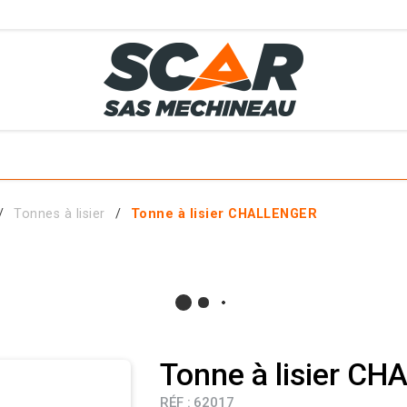
TS
MÉTIERS
SERVICES
MATÉRIELS EN STOCK
EL AGRICOLE
Tonnes à lisier
Tonne à lisier CHALLENGER
 ET ACCESSOIRES
Tonne à lisier C
RÉF :
62017