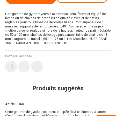
Une gamme de gyrobroyeurs à axe vertical semi forestier équipé de
lames ou de chaînes de grade 80 de qualité élevée et de patins
réglables pour tous types de débroussaillage. Pont supérieur de 10
mm avec supports de renforcement, 540 tr/min avec embrayage à
friction de série, réglage simple de la hauteur, hauteur de patin réglable
de 50 à 100 mm, chaînes de levage puissantes, taille de chaîne de 18
mm. Largeurs de travail 1,65 m, 1,75 ou 2,1 m. Modèles : HURRICANE
165 – HURRICANE 185 – HURRICANE 210
Partager l'annonce
Produits suggérés
Article SCAR
Cette gamme de gyrobroyeurs est équipée de 3 chaînes ou 3 lames,
d’un boitier d’entraînement 80 cv, cardan...
Voir le produit