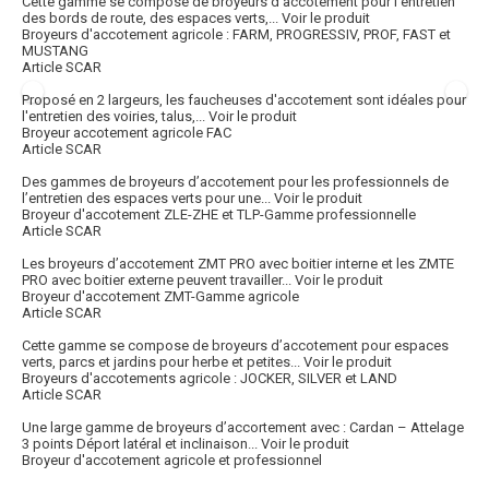
Cette gamme se compose de broyeurs d’accotement pour l’entretien
des bords de route, des espaces verts,...
Voir le produit
Broyeurs d'accotement agricole : FARM, PROGRESSIV, PROF, FAST et
MUSTANG
Article SCAR
Proposé en 2 largeurs, les faucheuses d'accotement sont idéales pour
l'entretien des voiries, talus,...
Voir le produit
Broyeur accotement agricole FAC
Article SCAR
Des gammes de broyeurs d’accotement pour les professionnels de
l’entretien des espaces verts pour une...
Voir le produit
Broyeur d'accotement ZLE-ZHE et TLP-Gamme professionnelle
Article SCAR
Les broyeurs d’accotement ZMT PRO avec boitier interne et les ZMTE
PRO avec boitier externe peuvent travailler...
Voir le produit
Broyeur d'accotement ZMT-Gamme agricole
Article SCAR
Cette gamme se compose de broyeurs d’accotement pour espaces
verts, parcs et jardins pour herbe et petites...
Voir le produit
Broyeurs d'accotements agricole : JOCKER, SILVER et LAND
Article SCAR
Une large gamme de broyeurs d’accortement avec : Cardan – Attelage
3 points Déport latéral et inclinaison...
Voir le produit
Broyeur d'accotement agricole et professionnel