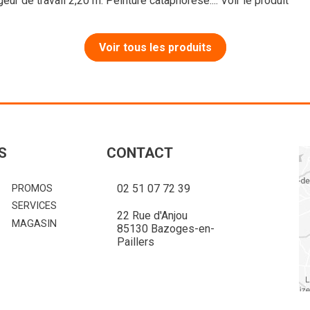
ur de travail 2,20 m. Peinture cataphorèse....
Voir le produit
Voir tous les produits
S
CONTACT
02 51 07 72 39
PROMOS
SERVICES
22 Rue d'Anjou
MAGASIN
85130 Bazoges-en-
Paillers