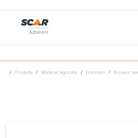
Adhérent
PRODUI
MATÉRI
Produits
Matériel agricole
Entretien
Broyeur ax
PIÈCES