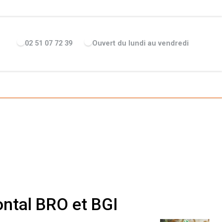
ENTREPRISE
ACTUALITÉS
RECRUTEMENT
MARQUES
02 51 07 72 39
Ouvert du lundi au vendredi
ontal BRO et BGI