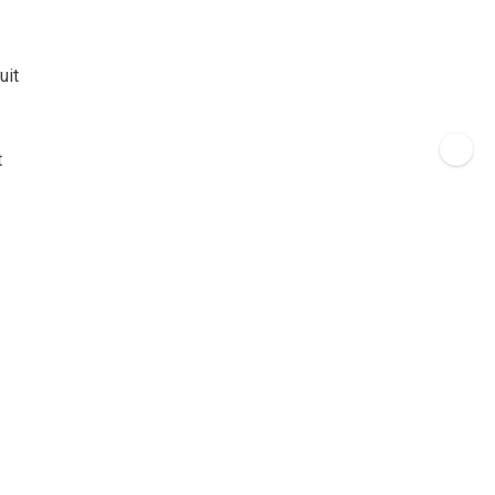
uit
t