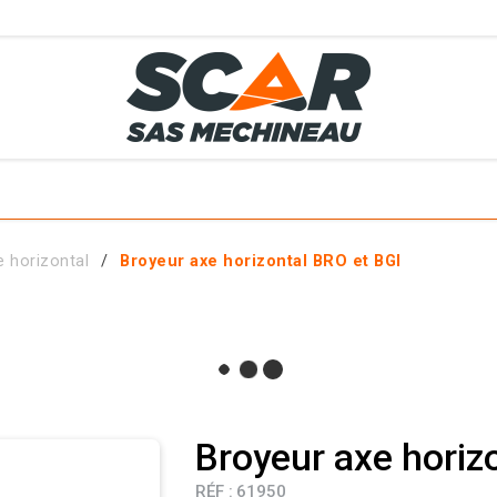
TS
MÉTIERS
SERVICES
MATÉRIELS EN STOCK
EL AGRICOLE
e horizontal
Broyeur axe horizontal BRO et BGI
 ET ACCESSOIRES
Broyeur axe horiz
RÉF :
61950