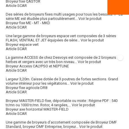
Broyeur fixe QASTOR
Article SCAR
Des séries de broyeurs fixes multi usages pour tous les besoins. 1 - La
série ME est étudiée plus particulièrement...
Voir le produit
Broyeur fixe ME - MT - MKD
Article SCAR
Une large gamme de broyeurs espace vert composées de 3 séries
FLASH, VENTRAL ET JET équipées de série...
Voir le produit
Broyeur espace vert
Article SCAR
La gamme ACCESS de chez Desvoys est composée de 2 broyeurs
herbes et vergers avec un très bon niveau...
Voir le produit
Broyeur Access CALYPSO et NEPTUNE
Article SCAR
Largeur 3,20m. Caisse dotée de 3 poutres de fortes sections. Grand
volume intérieur pour les végétations...
Voir le produit
Broyeur fixe agricole DR8
Article SCAR
Broyeur MASTER-FIELD fixe, déportable ou mixte : Régime PDF : 540
tr/mn ou 1000 tr/mn. Rotor, 4 rangées,...
Voir le produit
Broyeur axe horizontal MASTER-FIELD
Article SCAR
Une gamme de broyeurs d’accotement composée de Broyeur DMF
Standard, broyeur DMF Entreprise, broyeur...
Voir le produit