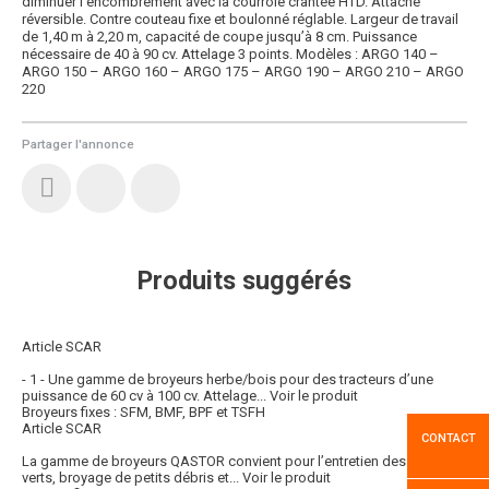
diminuer l’encombrement avec la courroie crantée HTD. Attache
réversible. Contre couteau fixe et boulonné réglable. Largeur de travail
de 1,40 m à 2,20 m, capacité de coupe jusqu’à 8 cm. Puissance
nécessaire de 40 à 90 cv. Attelage 3 points. Modèles : ARGO 140 –
ARGO 150 – ARGO 160 – ARGO 175 – ARGO 190 – ARGO 210 – ARGO
220
Partager l'annonce
Produits suggérés
Article SCAR
- 1 - Une gamme de broyeurs herbe/bois pour des tracteurs d’une
puissance de 60 cv à 100 cv. Attelage...
Voir le produit
Broyeurs fixes : SFM, BMF, BPF et TSFH
Article SCAR
CONTACT
La gamme de broyeurs QASTOR convient pour l’entretien des espaces
verts, broyage de petits débris et...
Voir le produit