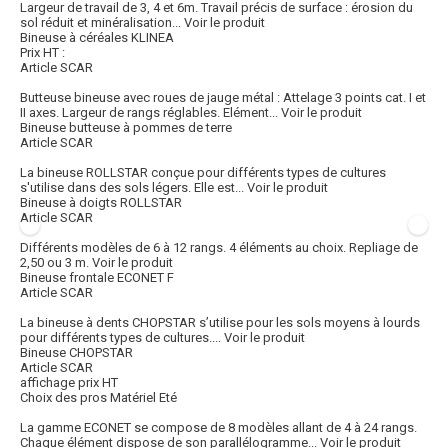
Largeur de travail de 3, 4 et 6m. Travail précis de surface : érosion du
sol réduit et minéralisation...
Voir le produit
Bineuse à céréales KLINEA
Prix HT :
Article SCAR
Butteuse bineuse avec roues de jauge métal : Attelage 3 points cat. I et
II axes. Largeur de rangs réglables. Elément...
Voir le produit
Bineuse butteuse à pommes de terre
Article SCAR
La bineuse ROLLSTAR conçue pour différents types de cultures
s'utilise dans des sols légers. Elle est...
Voir le produit
Bineuse à doigts ROLLSTAR
Article SCAR
Différents modèles de 6 à 12 rangs. 4 éléments au choix. Repliage de
2,50 ou 3 m.
Voir le produit
Bineuse frontale ECONET F
Article SCAR
La bineuse à dents CHOPSTAR s’utilise pour les sols moyens à lourds
pour différents types de cultures....
Voir le produit
Bineuse CHOPSTAR
Article SCAR
affichage prix HT
Choix des pros Matériel Eté
La gamme ECONET se compose de 8 modèles allant de 4 à 24 rangs.
Chaque élément dispose de son parallélogramme...
Voir le produit