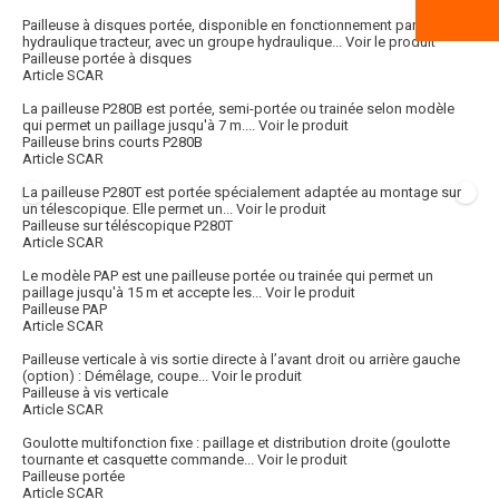
Pailleuse à disques portée, disponible en fonctionnement par
hydraulique tracteur, avec un groupe hydraulique...
Voir le produit
Pailleuse portée à disques
Article SCAR
La pailleuse P280B est portée, semi-portée ou trainée selon modèle
qui permet un paillage jusqu'à 7 m....
Voir le produit
Pailleuse brins courts P280B
Article SCAR
La pailleuse P280T est portée spécialement adaptée au montage sur
un télescopique. Elle permet un...
Voir le produit
Pailleuse sur téléscopique P280T
Article SCAR
Le modèle PAP est une pailleuse portée ou trainée qui permet un
paillage jusqu'à 15 m et accepte les...
Voir le produit
Pailleuse PAP
Article SCAR
Pailleuse verticale à vis sortie directe à l’avant droit ou arrière gauche
(option) : Démêlage, coupe...
Voir le produit
Pailleuse à vis verticale
Article SCAR
Goulotte multifonction fixe : paillage et distribution droite (goulotte
tournante et casquette commande...
Voir le produit
Pailleuse portée
Article SCAR